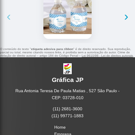
‹
›
O conteúdo do texto "
etiqueta adesiva para ribbon
" é de direito reservado. Sua reprodução,
parcial ou total, mesmo citando nossos links, é proibida sem a autorização do autor. Crime de
violação de direito autoral – artigo 184 do Código Penal –
Lei 9610/98 - Lei de direitos autorais
.
Gráfica JP
Rua Antonia Teresa De Paula Matias , 527 São Paulo -
CEP: 03728-010
(11) 2681-3600
(11) 99771-1883
Home
Empresa