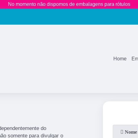
No momento não dispomos de embalagens para rótulos
(11)
26
Home
Em
ndependentemente do
não somente para divulgar o