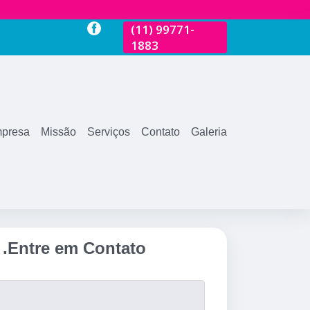
81-3600
(11)
99771-
(11)
2681-3600
(11)
99771-
1883
1883
presa
Missão
Serviços
Contato
Galeria
.
Entre em Contato