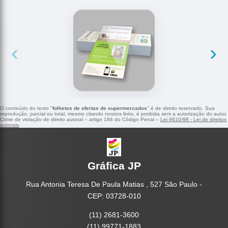
‹
›
O conteúdo do texto "
folhetos de ofertas de supermercados
" é de direito reservado. Sua
reprodução, parcial ou total, mesmo citando nossos links, é proibida sem a autorização do autor.
Crime de violação de direito autoral – artigo 184 do Código Penal –
Lei 9610/98 - Lei de direitos
autorais
.
Gráfica JP
Rua Antonia Teresa De Paula Matias , 527 São Paulo -
CEP: 03728-010
(11) 2681-3600
(11) 99771-1883