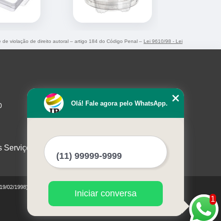
e de violação de direito autoral – artigo 184 do Código Penal –
Lei 9610/98 - Lei
Olá! Fale agora pelo WhatsApp.
0
s Serviços
 19/02/1998)
Iniciar conversa
1