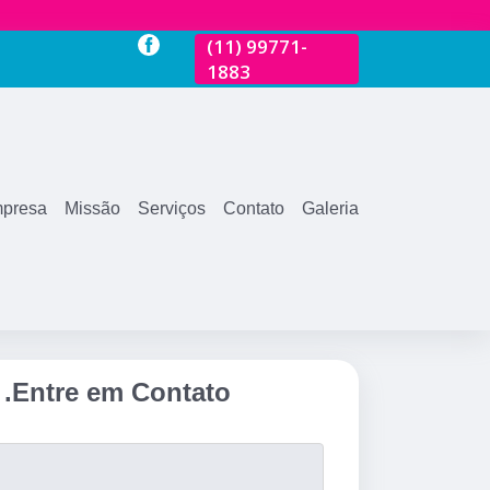
-
(11)
2681-3600
(11)
99771-
(11)
2681-360
1883
presa
Missão
Serviços
Contato
Galeria
.
Entre em Contato