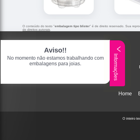
O conteúdo do texto "
embalagem tipo blister
" é de direito reservado. Sua repr
de direitos autorais
.
Aviso!!
Informações
No momento não estamos trabalhando com
embalagens para joias.
Home
O inteiro t