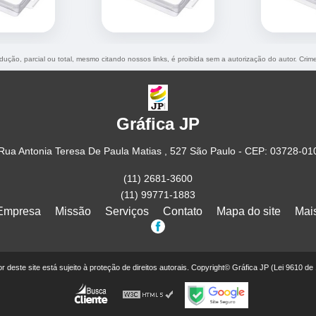
odução, parcial ou total, mesmo citando nossos links, é proibida sem a autorização do autor. Crim
Gráfica JP
Rua Antonia Teresa De Paula Matias , 527 São Paulo - CEP: 03728-01
(11) 2681-3600
(11) 99771-1883
Empresa
Missão
Serviços
Contato
Mapa do site
Mai
eor deste site está sujeito à proteção de direitos autorais. Copyright© Gráfica JP (Lei 9610 de