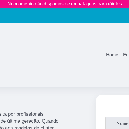
No momento não dispomos de embalagens para rótulos
(11)
2681-3600
(11)
99771
1883
Home
Em
ita por profissionais
 de última geração. Quando
do aos modelos de blister