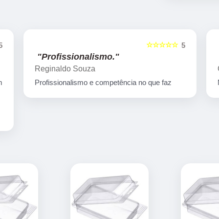
☆☆☆☆☆
5
5
"Muito bom"
Gamatech Tezotto
Muito bom empresa de qualidade