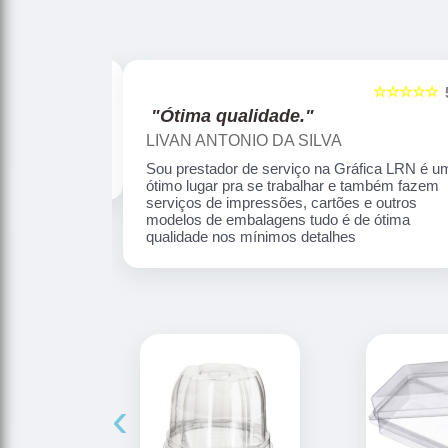
☆☆☆☆☆
☆☆☆☆☆
5
"Profissionalismo."
Reginaldo Souza
ica LRN é um
Profissionalismo e competência no que faz
mbém fazem
 outros
 ótima
‹