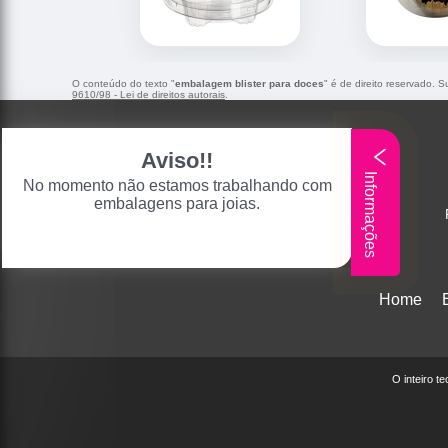
O conteúdo do texto "
embalagem blister para doces
" é de direito reservado. 
9610/98 - Lei de direitos autorais
.
Aviso!!
Informações
No momento não estamos trabalhando com
embalagens para joias.
Home
O inteiro t