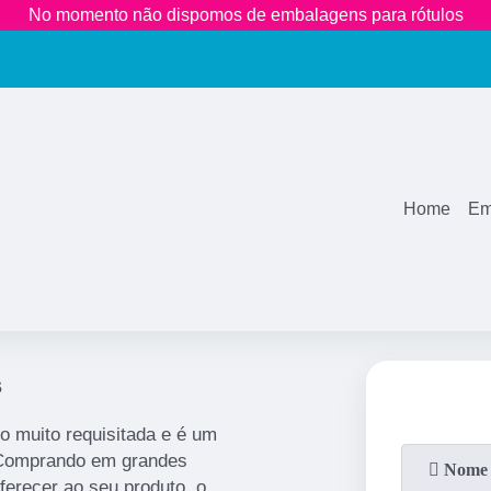
No momento não dispomos de embalagens para rótulos
(11)
2681-3600
(11)
99771
1883
Home
Em
s
 muito requisitada e é um
. Comprando em grandes
oferecer ao seu produto, o