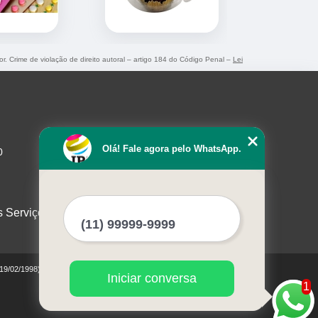
or. Crime de violação de direito autoral – artigo 184 do Código Penal –
Lei
Olá! Fale agora pelo WhatsApp.
0
s Serviços
 19/02/1998)
Iniciar conversa
1