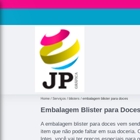
Home
Serviços
blisters
embalagem blister para doces
Embalagem Blister para Doce
A embalagem blister para doces vem sendo
item que não pode faltar em sua doceria
lotes, você vai ter preços especiais para 