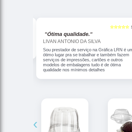
☆☆☆☆☆
☆☆☆☆☆
5
"Profissionalismo."
Reginaldo Souza
ica LRN é um
Profissionalismo e competência no que faz
mbém fazem
 outros
 ótima
‹