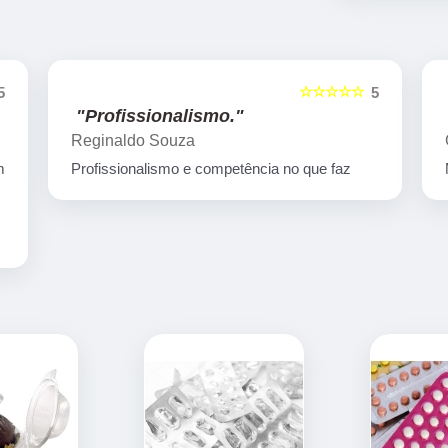
☆☆☆☆☆
5
5
"Muito bom"
Gamatech Tezotto
Muito bom empresa de qualidade