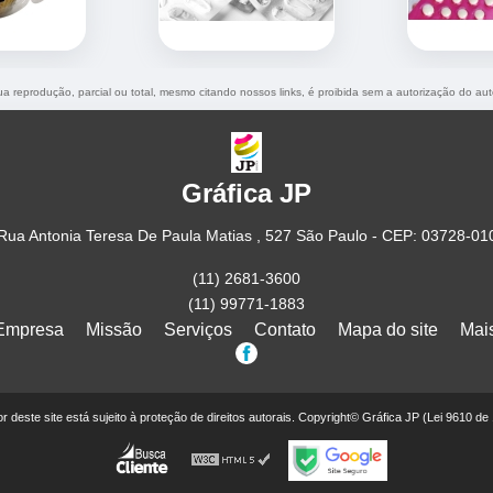
Sua reprodução, parcial ou total, mesmo citando nossos links, é proibida sem a autorização do aut
Gráfica JP
Rua Antonia Teresa De Paula Matias , 527 São Paulo - CEP: 03728-01
(11) 2681-3600
(11) 99771-1883
Empresa
Missão
Serviços
Contato
Mapa do site
Mai
eor deste site está sujeito à proteção de direitos autorais. Copyright© Gráfica JP (Lei 9610 de