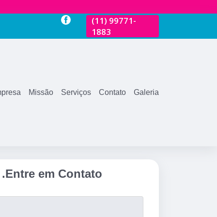
-
(11)
2681-3600
(11)
99771-
(11)
2681-360
1883
presa
Missão
Serviços
Contato
Galeria
.
Entre em Contato