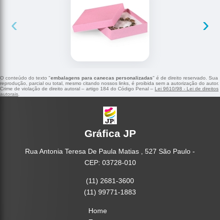
‹
›
O conteúdo do texto "
embalagens para canecas personalizadas
" é de direito reservado. Sua
reprodução, parcial ou total, mesmo citando nossos links, é proibida sem a autorização do autor.
Crime de violação de direito autoral – artigo 184 do Código Penal –
Lei 9610/98 - Lei de direitos
autorais
.
Gráfica JP
Rua Antonia Teresa De Paula Matias , 527 São Paulo -
CEP: 03728-010
(11) 2681-3600
(11) 99771-1883
Home