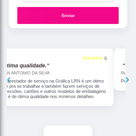
Enviar
☆☆☆☆☆
5
5
"Profissionalismo."
Reginaldo Souza
‹
›
o
Profissionalismo e competência no que faz
ns