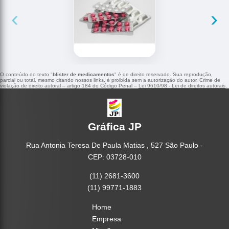
‹
›
O conteúdo do texto "
blister de medicamentos
" é de direito reservado. Sua reprodução,
parcial ou total, mesmo citando nossos links, é proibida sem a autorização do autor. Crime de
violação de direito autoral – artigo 184 do Código Penal –
Lei 9610/98 - Lei de direitos autorais
.
Gráfica JP
Rua Antonia Teresa De Paula Matias , 527 São Paulo -
CEP: 03728-010
(11) 2681-3600
(11) 99771-1883
Home
Empresa