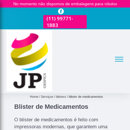
No momento não dispomos de embalagens para rótulos
(11)
2681-3600
(11)
99771-
(11)
2681-3600
(
1883
1
Home
Serviços
blisters
blister de medicamentos
Blister de Medicamentos
O blister de medicamentos é feito com
impressoras modernas, que garantem uma