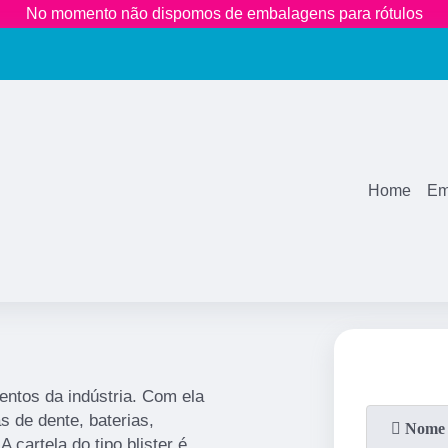
No momento não dispomos de embalagens para rótulos
(11)
2681-3600
(11)
99771
1883
Home
Em
entos da indústria. Com ela
s de dente, baterias,
 cartela do tipo blister é