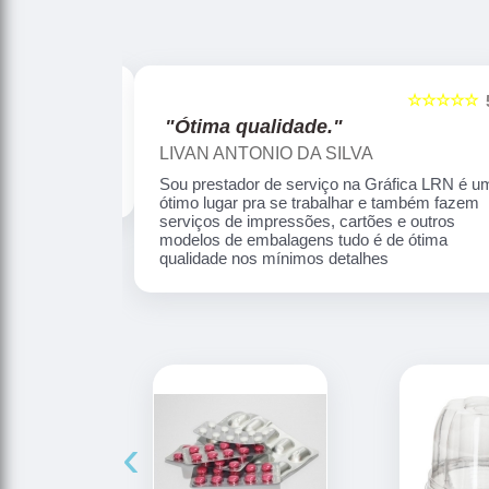
☆☆☆☆☆
☆☆☆☆☆
5
"Profissionalismo."
Reginaldo Souza
ica LRN é um
Profissionalismo e competência no que faz
mbém fazem
 outros
 ótima
‹