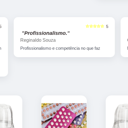
☆☆☆☆☆
5
5
"Muito bom"
Gamatech Tezotto
Muito bom empresa de qualidade