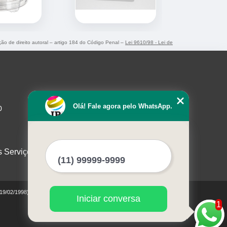
ação de direito autoral – artigo 184 do Código Penal –
Lei 9610/98 - Lei de
Olá! Fale agora pelo WhatsApp.
0
s Serviços
 19/02/1998)
Iniciar conversa
1