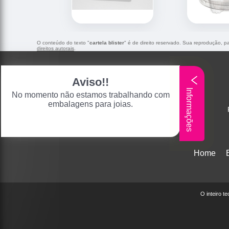
O conteúdo do texto "
cartela blister
" é de direito reservado. Sua reprodução, pa
direitos autorais
.
Aviso!!
Informações
No momento não estamos trabalhando com
embalagens para joias.
Home
O inteiro t