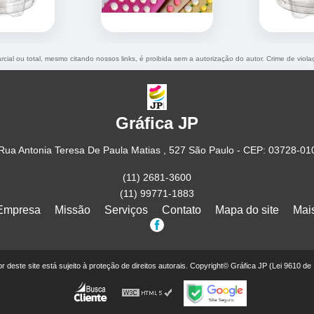
rcial ou total, mesmo citando nossos links, é proibida sem a autorização do autor. Crime de viol
Gráfica JP
Rua Antonia Teresa De Paula Matias , 527 São Paulo - CEP: 03728-01
(11) 2681-3600
(11) 99771-1883
Empresa
Missão
Serviços
Contato
Mapa do site
Mai
eor deste site está sujeito à proteção de direitos autorais. Copyright© Gráfica JP (Lei 9610 de