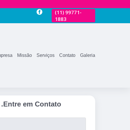
-
(11)
2681-3600
(11)
99771-
(11)
2681-360
1883
presa
Missão
Serviços
Contato
Galeria
.
Entre em Contato