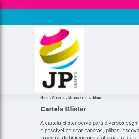
Home
Serviços
blisters
cartela blister
Cartela Blister
A cartela blister serve para diversos segm
é possível colocar canetas, pilhas, escova
produtos de higiene pessoal e muito mais. A