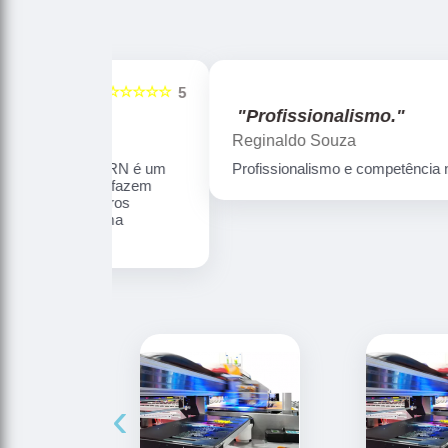
☆☆☆☆☆
☆☆☆☆☆
5
"Profissionalismo."
Reginaldo Souza
ica LRN é um
Profissionalismo e competência no que faz
mbém fazem
 outros
 ótima
‹