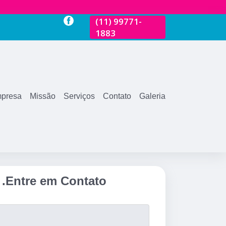
-
(11)
2681-3600
(11)
99771-
(11)
2681-360
1883
presa
Missão
Serviços
Contato
Galeria
.
Entre em Contato