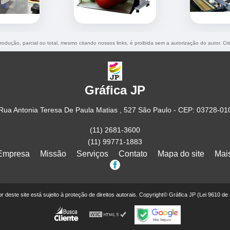
produção, parcial ou total, mesmo citando nossos links, é proibida sem a autorização do autor. Cr
Gráfica JP
Rua Antonia Teresa De Paula Matias , 527 São Paulo - CEP: 03728-01
(11) 2681-3600
(11) 99771-1883
Empresa
Missão
Serviços
Contato
Mapa do site
Mai
eor deste site está sujeito à proteção de direitos autorais. Copyright© Gráfica JP (Lei 9610 de