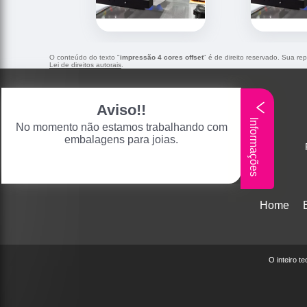
O conteúdo do texto "
impressão 4 cores offset
" é de direito reservado. Sua re
Lei de direitos autorais
.
Aviso!!
Informações
No momento não estamos trabalhando com
embalagens para joias.
Home
O inteiro t