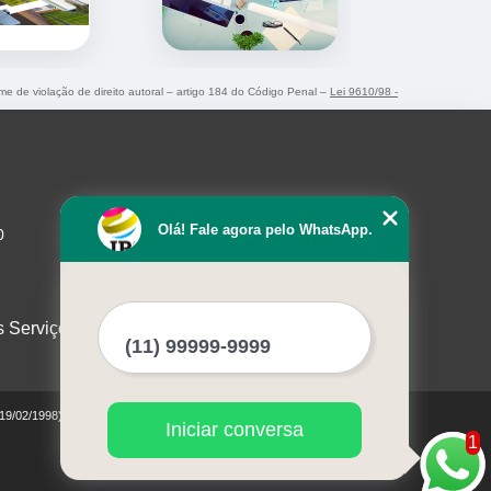
ime de violação de direito autoral – artigo 184 do Código Penal –
Lei 9610/98 -
Olá! Fale agora pelo WhatsApp.
0
s Serviços
 19/02/1998)
Iniciar conversa
1