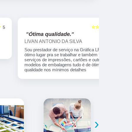
☆☆☆☆☆
5
"Ótima qualidade."
"Profiss
LIVAN ANTONIO DA SILVA
Reginaldo
Sou prestador de serviço na Gráfica LRN é um
Profissiona
ótimo lugar pra se trabalhar e também fazem
serviços de impressões, cartões e outros
modelos de embalagens tudo é de ótima
qualidade nos mínimos detalhes
›