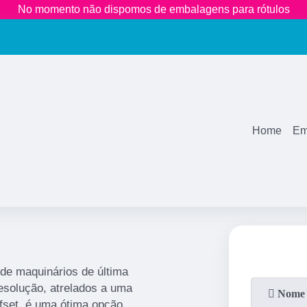
No momento não dispomos de embalagens para rótulos
(11)
2681-3600
(11)
99771
1883
Home
Em
 de maquinários de última
esolução, atrelados a uma
ffset, é uma ótima opção