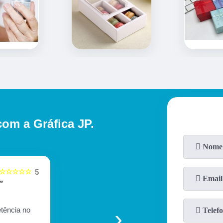
com a Gráfica JP.
☆☆☆☆☆
5
"
"Muito bom"
Gamatech Tezotto
›
tência no
Muito bom empresa de qu