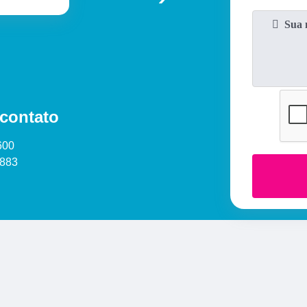
 contato
600
1883