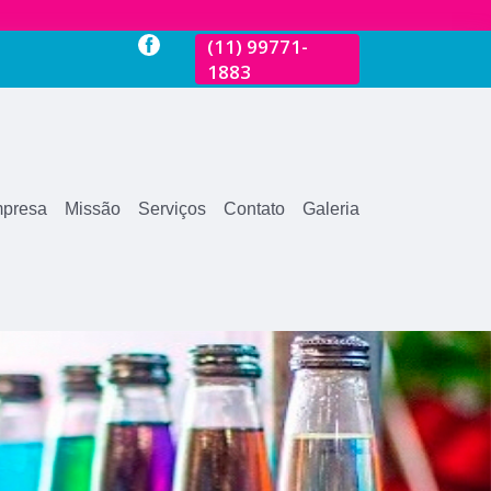
3600
(11)
99771-
(11)
2681-3600
(11)
99771-
1883
1883
presa
Missão
Serviços
Contato
Galeria