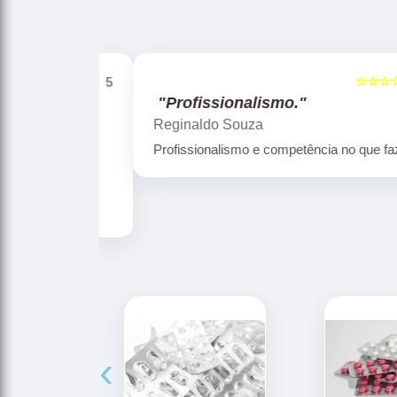
☆☆☆☆☆
☆☆☆☆☆
5
"Profissionalismo."
Reginaldo Souza
ica LRN é um
Profissionalismo e competência no que faz
mbém fazem
 outros
 ótima
‹