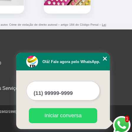
 autor. Crime de violação de direito autoral – artigo 184 do Código Penal –
Lei
Olá! Fale agora pelo WhatsApp.
0
s Serviços
 19/02/1998)
Iniciar conversa
1