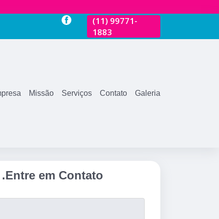
-
(11)
2681-3600
(11)
99771-
(11)
2681-360
1883
presa
Missão
Serviços
Contato
Galeria
.
Entre em Contato