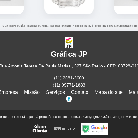
do. Sua reprodução, parcial ou total, mesmo citando nossos links, é proibida sem a autorização do
Gráfica JP
Rua Antonia Teresa De Paula Matias , 527 São Paulo - CEP: 03728-01
(11) 2681-3600
(11) 99771-1883
Empresa
Missão
Serviços
Contato
Mapa do site
Mai
eor deste site está sujeito à proteção de direitos autorais. Copyright© Gráfica JP (Lei 9610 de