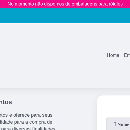
No momento não dispomos de embalagens para rótulos
(11)
2681-3600
(11)
99771
1883
Home
Em
ntos
tos e oferece para seus
alidade para a compra de
para diversas finalidades,