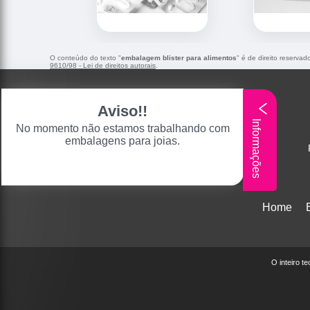
O conteúdo do texto "
embalagem blister para alimentos
" é de direito reserva
9610/98 - Lei de direitos autorais
.
Aviso!!
Informações
No momento não estamos trabalhando com
embalagens para joias.
Home
O inteiro t