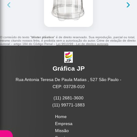
‹
›
O conteúdo do texto "
blister plástico
" é de direito reservado. Sua reprodução, parcial ou total,
mesmo citando nossos links, é proibida sem a autorização do autor. Crime de violação de direito
autoral – artigo 184 do Código Penal –
Lei 9610/98 - Lei de direitos autorais
.
Gráfica JP
Rua Antonia Teresa De Paula Matias , 527 São Paulo -
CEP: 03728-010
(11) 2681-3600
(11) 99771-1883
Home
Empresa
Missão