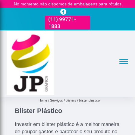
No momento não dispomos de embalagens para rótulos
(11)
2681-3600
(11)
99771-
(11)
2681-3600
(
1883
1
Home
Serviços
blisters
blister plástico
Blister Plástico
Investir em blister plástico é a melhor maneira
de poupar gastos e baratear o seu produto no