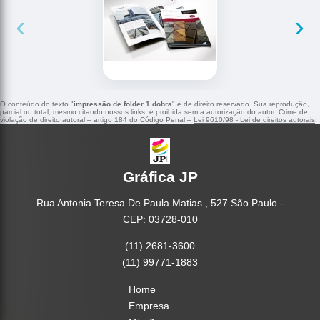
‹
›
O conteúdo do texto "
impressão de folder 1 dobra
" é de direito reservado. Sua reprodução,
parcial ou total, mesmo citando nossos links, é proibida sem a autorização do autor. Crime de
violação de direito autoral – artigo 184 do Código Penal –
Lei 9610/98 - Lei de direitos autorais
.
Gráfica JP
Rua Antonia Teresa De Paula Matias , 527 São Paulo -
CEP: 03728-010
(11) 2681-3600
(11) 99771-1883
Home
Empresa