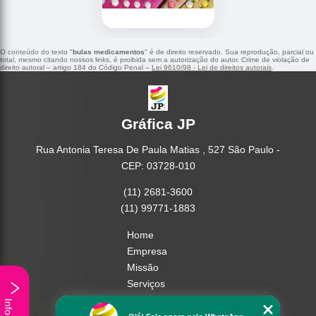
O conteúdo do texto "
bulas medicamentos
" é de direito reservado. Sua reprodução, parcial ou
total, mesmo citando nossos links, é proibida sem a autorização do autor. Crime de violação de
direito autoral – artigo 184 do Código Penal –
Lei 9610/98 - Lei de direitos autorais
.
Gráfica JP
Rua Antonia Teresa De Paula Matias , 527 São Paulo -
CEP: 03728-010
(11) 2681-3600
(11) 99771-1883
Home
Empresa
Missão
Serviços
Contato